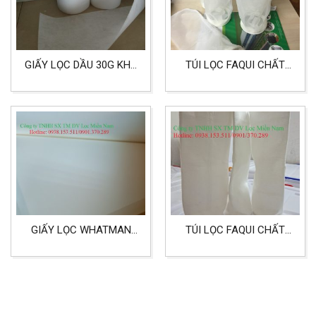
GIẤY LỌC DẦU 30G KHỔ
TÚI LỌC FAQUI CHẤT
0,5X100M DÙNG CHO
LIỆU NMO SIZE 4
CÔNG NGHIỆP
GIẤY LỌC WHATMAN
TÚI LỌC FAQUI CHẤT
60×60 DÙNG CHO LỌC
LIỆU POLYESTER (PE)
VÀNG
SIZE 4