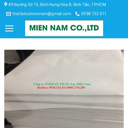
Skip
89 Đường Số 10, Bình Hưng Hòa B, Bình Tân, TP.HCM
to
thietbilocmiennam@gmail.com
0938.153.511
content