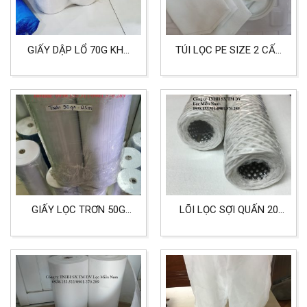
GIẤY DẬP LỔ 70G KHỔ
TÚI LỌC PE SIZE 2 CẤP
50CMX100M DÙNG CHO
LỌC 50 MICRON DÙNG
CÔNG NGHIỆP
CHO LỌC THÔ
GIẤY LỌC TRƠN 50G
LÕI LỌC SỢI QUẤN 20
KHỔ 500MM X 100M
INCH CORE INOX LỌC
LỌC DẦU MÁY, LỌC
HÓA CHẤT
NƯỚC MÁY MÀI