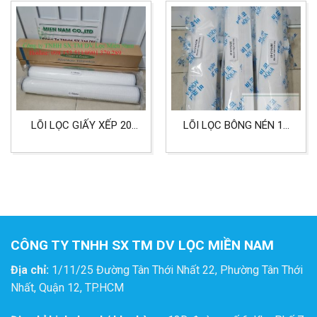
LỌC NƯỚC, THỰC PHẨM
LÕI LỌC GIẤY XẾP 20
LÕI LỌC BÔNG NÉN 10
INCH ĐẦU DOE CẤP LỌC
INCH HIỆU AQUA CẤP
0.1 MICRON
LỌC 0.5 MICRON LỌC
CLEAN&GREEN
NƯỚC
CÔNG TY TNHH SX TM DV LỌC MIỀN NAM
Địa chỉ:
1/11/25 Đường Tân Thới Nhất 22, Phường Tân Thới
Nhất, Quận 12, TP.HCM