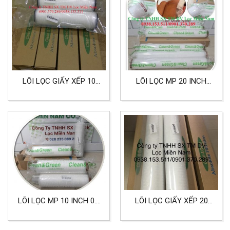
CHO THỰC PHẨM
LÕI LỌC GIẤY XẾP 10
LÕI LỌC MP 20 INCH
INCH ĐẦU DOE 0.45
ORING 226 NHỌN 0.1
MICRON DÙNG CHO LỌC
MICRON LỌC VI SINH
THỰC PHẨM
LÕI LỌC MP 10 INCH 0.1
LÕI LỌC GIẤY XẾP 20
MICRON ORING 222 LỌC
INCH ĐẦU DOE CẤP LỌC
VI SINH
0.5 MICRON DÙNG CHO