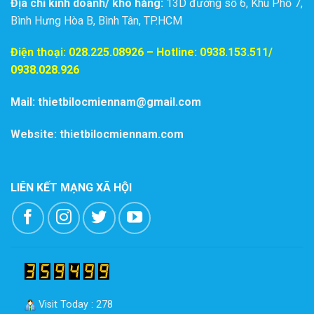
Địa chỉ kinh doanh/ kho hàng:
13D đường số 6, Khu Phố 7,
Bình Hưng Hòa B, Bình Tân, TP.HCM
Điện thoại:
028.225.08926
– Hotline: 0938.153.511/
0938.028.926
Mail: thietbilocmiennam@gmail.com
Website: thietbilocmiennam.com
LIÊN KẾT MẠNG XÃ HỘI
Visit Today : 278