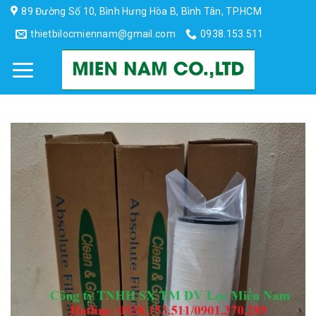
Skip
89 Đường Số 10, Bình Hưng Hòa B, Bình Tân, TP.HCM
to
thietbilocmiennam@gmail.com
0938.153.511
content