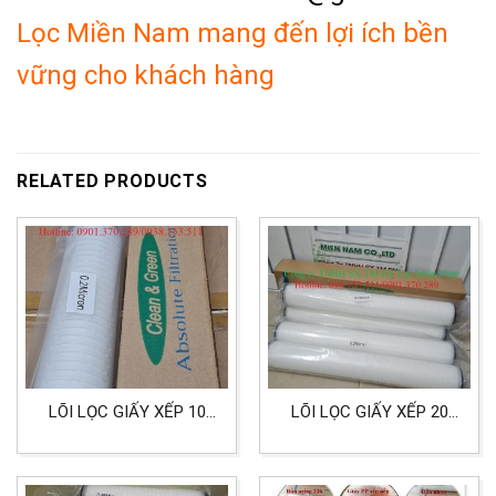
Lọc Miền Nam mang đến lợi ích bền
vững cho khách hàng
RELATED PRODUCTS
LÕI LỌC GIẤY XẾP 10
LÕI LỌC GIẤY XẾP 20
INCH DOE
INCH ĐẦU DOE CẤP LỌC
CLEAN&GREEN CẤP
0.2 MICRON LỌC NƯỚC
LỌC 0.2 MICRON DÙNG
VÀ THỰC PHẨM