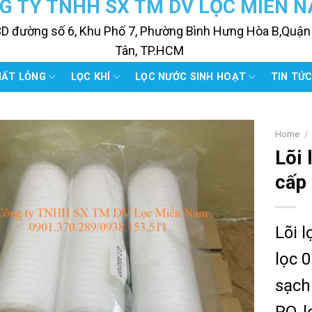
G TY TNHH SX TM DV LỌC MIỀN 
3D đường số 6, Khu Phố 7, Phường Bình Hưng Hòa B,Quận
Tân, TP.HCM
HẤT LỎNG
LỌC KHÍ
LỌC NƯỚC SINH HOẠT
TIN TỨ
Home
/
Lõi 
cấp 
Lõi 
lọc 
sạch
RO, 