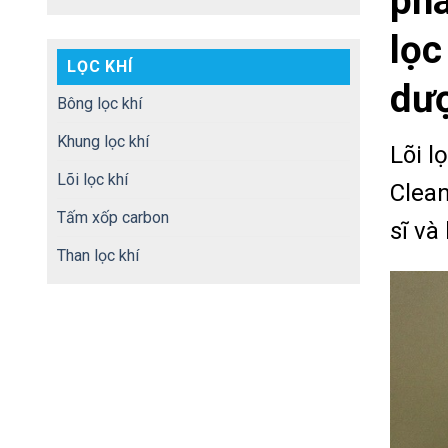
phâ
lọc
LỌC KHÍ
dư
Bông lọc khí
Khung lọc khí
Lõi l
Lõi lọc khí
Clea
Tấm xốp carbon
sĩ và
Than lọc khí