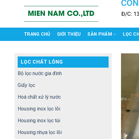
CÔN
Skip
to
Đ/C: 1
content
TRANG CHỦ
GIỚI THIỆU
SẢN PHẨM
LỌC C
LỌC CHẤT LỎNG
Bộ lọc nước gia đình
Giấy lọc
Hoá chất xử lý nước
Housing inox lọc lõi
Housing inox lọc túi
Housing nhựa lọc lõi