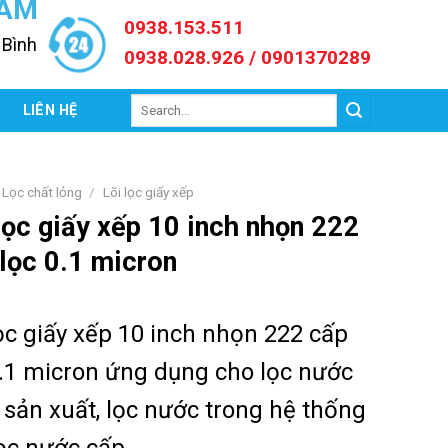
NAM
0938.153.511
 Bình
0938.028.926 / 0901370289
Search
C
LIÊN HỆ
for:
Lọc chất lỏng
/
Lõi lọc giấy xếp
lọc giấy xếp 10 inch nhọn 222
lọc 0.1 micron
lọc giấy xếp 10 inch nhọn 222 cấp
0.1 micron ứ
ng dụng cho lọc nước
 sản xuất, lọc nước trong hệ thống
lọc nước cấp