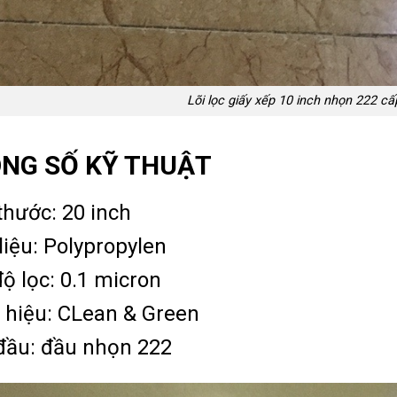
Lõi lọc giấy xếp 10 inch nhọn 222 cấ
NG SỐ KỸ THUẬT
thước: 20 inch
liệu: Polypropylen
ộ lọc: 0.1 micron
 hiệu: CLean & Green
đầu: đầu nhọn 222