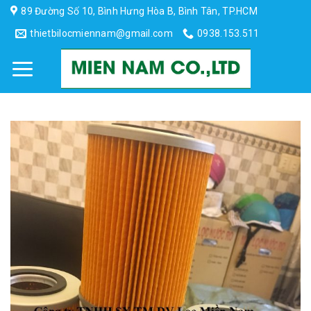
Skip
89 Đường Số 10, Bình Hưng Hòa B, Bình Tân, TP.HCM
to
thietbilocmiennam@gmail.com
0938.153.511
content