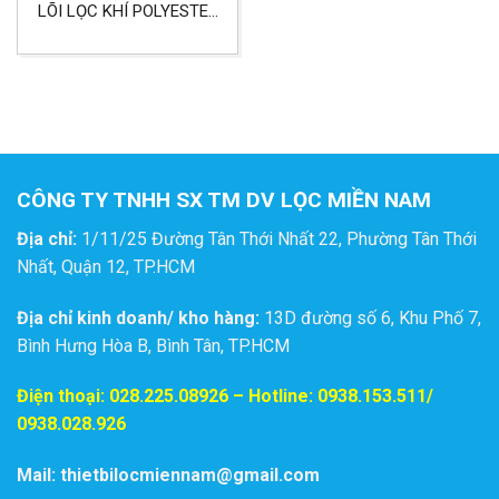
LÕI LỌC KHÍ POLYESTER
DÙNG CHO LỌC BỤI
MÁY HỆ THỐNG
CÔNG TY TNHH SX TM DV LỌC MIỀN NAM
Địa chỉ:
1/11/25 Đường Tân Thới Nhất 22, Phường Tân Thới
Nhất, Quận 12, TP.HCM
Địa chỉ kinh doanh/ kho hàng:
13D đường số 6, Khu Phố 7,
Bình Hưng Hòa B, Bình Tân, TP.HCM
Điện thoại:
028.225.08926
– Hotline: 0938.153.511/
0938.028.926
Mail: thietbilocmiennam@gmail.com