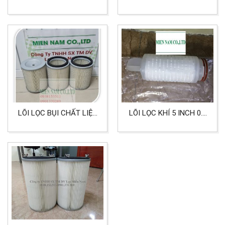
MICRON DÙNG CHO LỌC
MICRON ORING 222
ĐƯỜNG ỐNG
NHỌN LỌC KHÍ, LỌC VI
SINH
LÕI LỌC BỤI CHẤT LIỆU
LÕI LỌC KHÍ 5 INCH 0.2
XENLULOZO TRẮNG
MICRON LỌC VI SINH
160X106X190MM