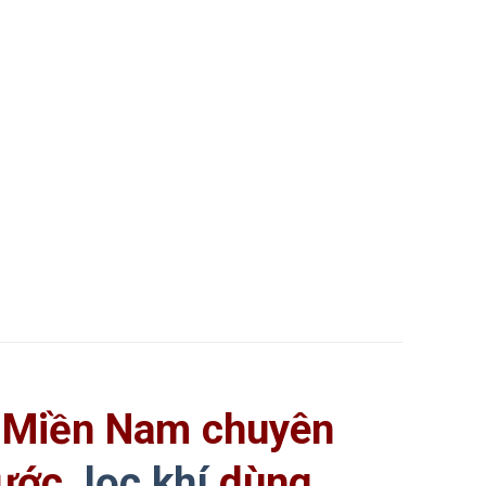
 Miền Nam chuyên
nước,
lọc khí
dùng