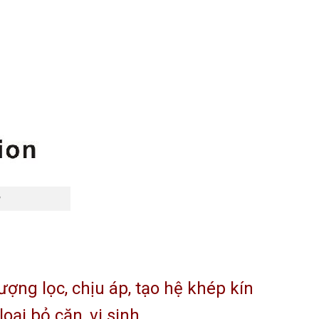
ượng lọc, chịu áp, tạo hệ khép kín
oại bỏ cặn, vi sinh.