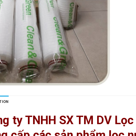
TION
ng ty TNHH SX TM DV Lọc
g cấp các sản phẩm lọc 