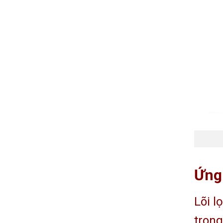
Ứng 
Lõi l
trong