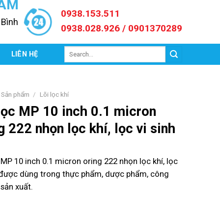
NAM
0938.153.511
 Bình
0938.028.926 / 0901370289
Search
C
LIÊN HỆ
for:
Sản phẩm
/
Lõi lọc khí
lọc MP 10 inch 0.1 micron
g 222 nhọn lọc khí, lọc vi sinh
 MP 10 inch 0.1 micron oring 222 nhọn lọc khí, lọc
h được dùng trong thực phẩm, dược phẩm, công
sản xuất.