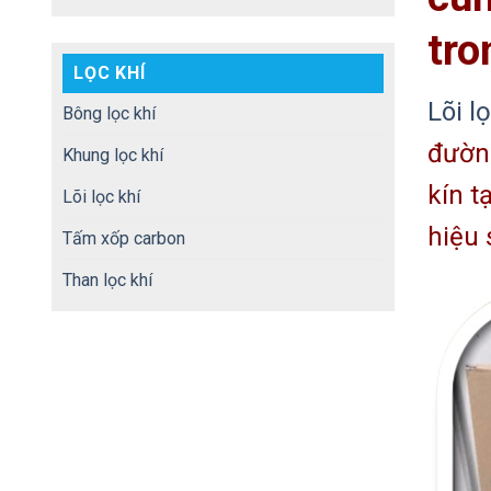
tro
LỌC KHÍ
Lõi l
Bông lọc khí
đường
Khung lọc khí
kín t
Lõi lọc khí
hiệu 
Tấm xốp carbon
Than lọc khí