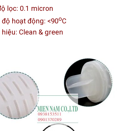
ộ lọc: 0.1 micron
o
 độ hoạt động: <90
C
hiệu: Clean & green