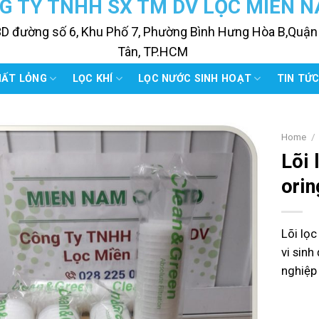
G TY TNHH SX TM DV LỌC MIỀN 
3D đường số 6, Khu Phố 7, Phường Bình Hưng Hòa B,Quận
Tân, TP.HCM
HẤT LỎNG
LỌC KHÍ
LỌC NƯỚC SINH HOẠT
TIN TỨ
Home
/
Lõi 
orin
Lõi lọc
vi sin
nghiệp 