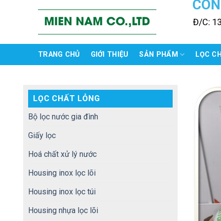
CÔN
Skip
to
Đ/C: 1
content
TRANG CHỦ
GIỚI THIỆU
SẢN PHẨM
LỌC C
LỌC CHẤT LỎNG
Bộ lọc nước gia đình
Giấy lọc
Hoá chất xử lý nước
Housing inox lọc lõi
Housing inox lọc túi
Housing nhựa lọc lõi