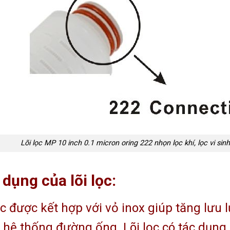
Lõi lọc MP 10 inch 0.1 micron oring 222 nhọn lọc khí, lọc vi sinh
dụng của lõi lọc:
ọc được kết hợp với vỏ inox giúp tăng lưu l
 hệ thống đường ống. Lõi lọc có tác dụng l