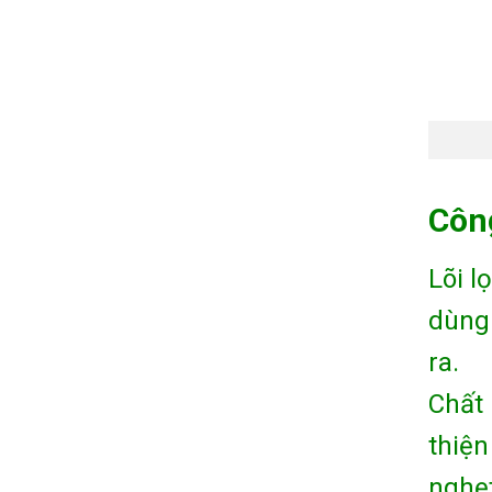
Công
Lõi l
dùng 
ra.
Chất 
thiện
nghẹt