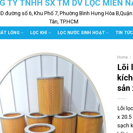
G TY TNHH SX TM DV LỌC MIỀN 
3D đường số 6, Khu Phố 7, Phường Bình Hưng Hòa B,Quận
Tân, TP.HCM
HẤT LỎNG
LỌC KHÍ
LỌC NƯỚC SINH HOẠT
TIN TỨ
Home
/
Lõi 
kích
sản 
Lõi lọ
x 20.5
sạch k