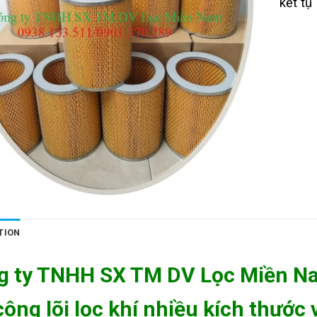
kết tụ
TION
g ty TNHH SX TM DV Lọc Miền Na
công lõi lọc khí nhiều kích thước