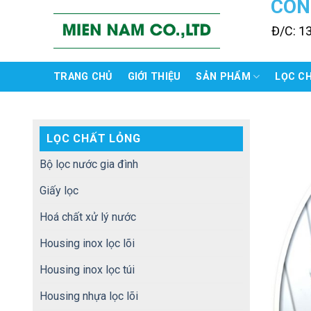
CÔN
Skip
to
Đ/C: 1
content
TRANG CHỦ
GIỚI THIỆU
SẢN PHẨM
LỌC C
LỌC CHẤT LỎNG
Bộ lọc nước gia đình
Giấy lọc
Hoá chất xử lý nước
Housing inox lọc lõi
Housing inox lọc túi
Housing nhựa lọc lõi