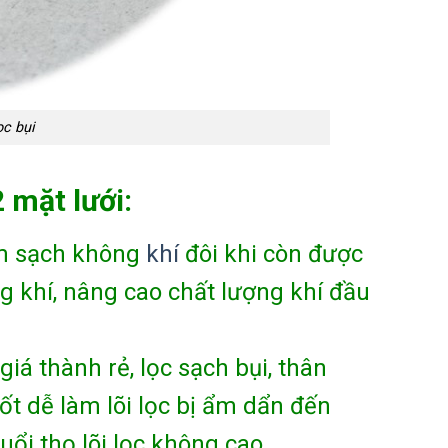
ọc bụi
 mặt lưới:
làm sạch không
khí
đôi khi còn được
g khí, nâng cao chất lượng khí đầu
iá thành rẻ, lọc sạch bụi, thân
ốt dễ làm lõi lọc bị ẩm dẩn đến
tuổi thọ lõi lọc không cao.