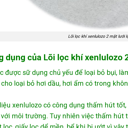
Lõi lọc khí xenlulozo 2 mặt lưới l
 dụng của Lõi lọc khí xenlulozo 2
ọc được sữ dụng chủ yếu để loại bỏ bụi, 
cho loại bỏ hơi dầu, hơi ẩm có trong khôn
liệu xenlulozo có công dụng thấm hút tốt, g
 với môi trường. Tuy nhiên việc thấm hút t
 lọc, giấy lọc dể mền, bể khi bị ướt vì vậy 