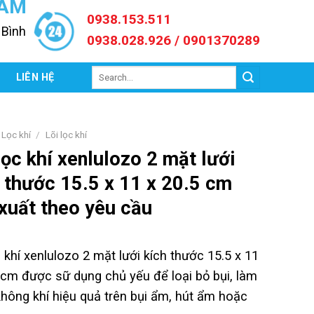
NAM
0938.153.511
 Bình
0938.028.926 / 0901370289
Search
C
LIÊN HỆ
for:
Lọc khí
/
Lõi lọc khí
lọc khí xenlulozo 2 mặt lưới
 thước 15.5 x 11 x 20.5 cm
xuất theo yêu cầu
c khí xenlulozo 2 mặt lưới kích thước 15.5 x 11
 cm được sữ dụng chủ yếu để loại bỏ bụi, làm
hông khí hiệu quả trên bụi ẩm, hút ẩm hoặc