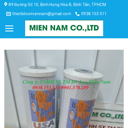
Skip
89 Đường Số 10, Bình Hưng Hòa B, Bình Tân, TP.HCM
to
thietbilocmiennam@gmail.com
0938.153.511
content