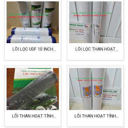
LÕI LỌC UDF 10 INCH
LÕI LỌC THAN HOẠT
DÙNG CHO LỌC NƯỚC
TÍNH MAXTEC 20 INCH
LÕI LỌC SỐ 2
LỌC NƯỚC BỂ XI MẠ
LÕI THAN HOẠT TÍNH
LÕI THAN HOẠT TÍNH
HÀN QUỐC CLEAR AND
DẠNG BIG 20 INCH LỌC
GREEN 10 INCH CẤP
TỐT HƠN CHO THỰC