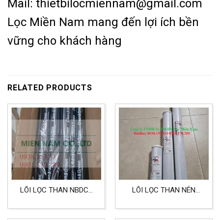
Mail: thietbilocmiennam@gmail.com
Lọc Miền Nam mang đến lợi ích bền
vững cho khách hàng
RELATED PRODUCTS
LÕI LỌC THAN NBDCP
LÕI LỌC THAN NÉN
40 INCH HÀN QUỐC
MAXTEC DÙNG CHO
LỌC NƯỚC, LỌC KHÍ VÀ
HÓA CHẤT