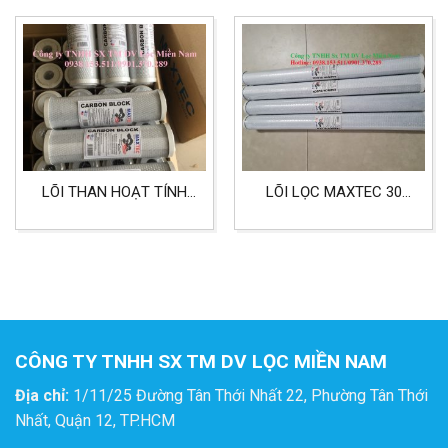
LỌC 5 MICRON LỌC
PHẨM
KHỬ MÙI, MÀU, ĐỘC TỐ
LÕI THAN HOẠT TÍNH
LÕI LỌC MAXTEC 30
MAXTEC 10 INCH LỌC
INCH LỌC NƯỚC, KHỬ
NƯỚC SINH HOẠT GIA
MÙI LỌC HÓA CHẤT,
ĐÌNH
THỰC PHẨM
CÔNG TY TNHH SX TM DV LỌC MIỀN NAM
Địa chỉ:
1/11/25 Đường Tân Thới Nhất 22, Phường Tân Thới
Nhất, Quận 12, TP.HCM