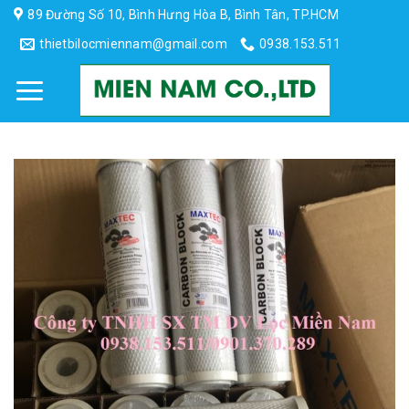
Skip
89 Đường Số 10, Bình Hưng Hòa B, Bình Tân, TP.HCM
to
thietbilocmiennam@gmail.com
0938.153.511
content