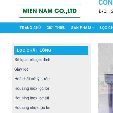
CÔN
Skip
to
Đ/C: 1
content
TRANG CHỦ
GIỚI THIỆU
SẢN PHẨM
LỌC C
LỌC CHẤT LỎNG
Bộ lọc nước gia đình
Giấy lọc
Hoá chất xử lý nước
Housing inox lọc lõi
Housing inox lọc túi
Housing nhựa lọc lõi