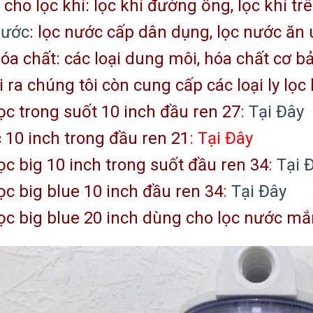
cho lọc khí: lọc khí đường ống, lọc khí tr
nước
: lọc nước cấp dân dụng, lọc nước ăn
óa chất: các loại dung môi, hóa chất cơ bả
 ra chúng tôi còn cung cấp các loại ly lọc
ọc trong suốt 10 inch đầu ren 27
:
Tại Đây
c 10 inch trong đầu ren 21
: Tại Đây
ọc big 10 inch trong suốt đầu ren 34
:
Tại 
ọc big blue 10 inch đầu ren 34
:
Tại Đây
ọc big blue 20 inch dùng cho lọc nước m