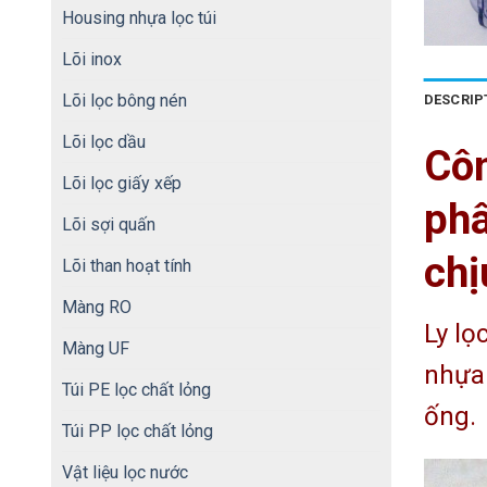
Housing nhựa lọc túi
Lõi inox
Lõi lọc bông nén
DESCRIP
Lõi lọc dầu
Cô
Lõi lọc giấy xếp
phâ
Lõi sợi quấn
chị
Lõi than hoạt tính
Màng RO
Ly lọ
Màng UF
nhựa 
Túi PE lọc chất lỏng
ống.
Túi PP lọc chất lỏng
Vật liệu lọc nước