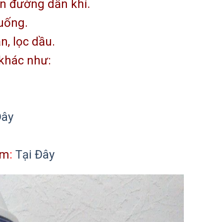
ên đường dẩn khí.
 uống.
n, lọc dầu.
 khác như:
Đây
ắm
:
Tại Đây