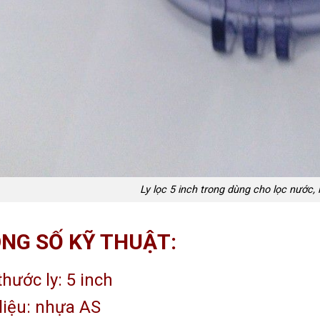
Ly lọc 5 inch trong dùng cho lọc nước,
NG SỐ KỸ THUẬT:
thước ly: 5 inch
liệu: nhựa AS