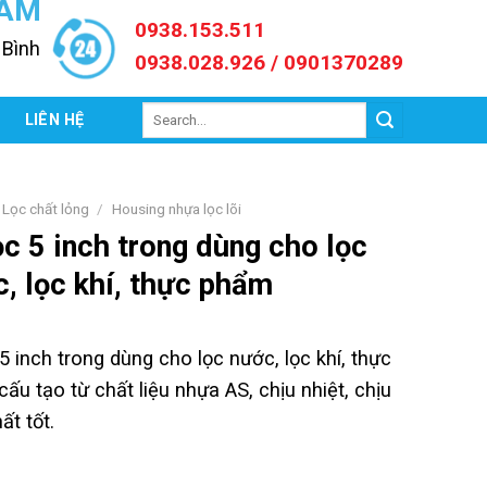
NAM
0938.153.511
 Bình
0938.028.926 / 0901370289
Search
C
LIÊN HỆ
for:
Lọc chất lỏng
/
Housing nhựa lọc lõi
ọc 5 inch trong dùng cho lọc
, lọc khí, thực phẩm
 5 inch trong dùng cho lọc nước, lọc khí, thực
ấu tạo từ chất liệu nhựa AS, chịu nhiệt, chịu
ất tốt.