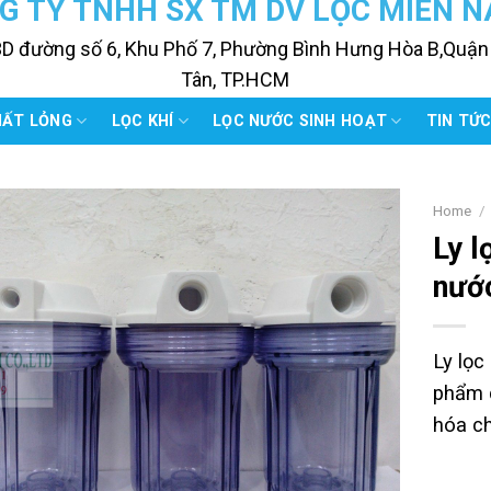
G TY TNHH SX TM DV LỌC MIỀN 
3D đường số 6, Khu Phố 7, Phường Bình Hưng Hòa B,Quận
Tân, TP.HCM
HẤT LỎNG
LỌC KHÍ
LỌC NƯỚC SINH HOẠT
TIN TỨ
Home
/
Ly l
nước
Ly lọc
phẩm c
hóa ch