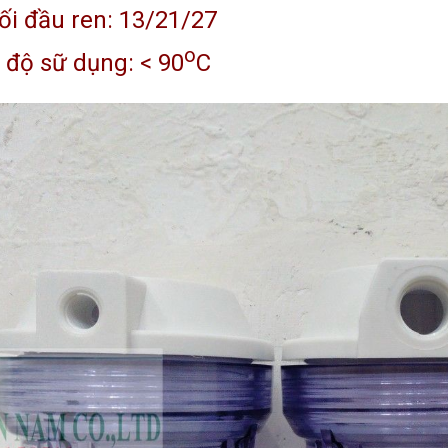
ối đầu ren: 13/21/27
o
 độ sữ dụng: < 90
C