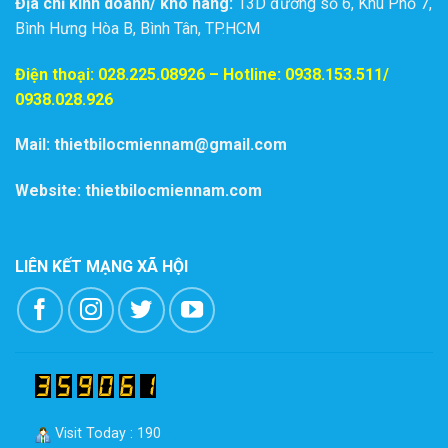
Địa chỉ kinh doanh/ kho hàng:
13D đường số 6, Khu Phố 7,
Bình Hưng Hòa B, Bình Tân, TP.HCM
Điện thoại:
028.225.08926
– Hotline: 0938.153.511/
0938.028.926
Mail: thietbilocmiennam@gmail.com
Website: thietbilocmiennam.com
LIÊN KẾT MẠNG XÃ HỘI
Visit Today : 190