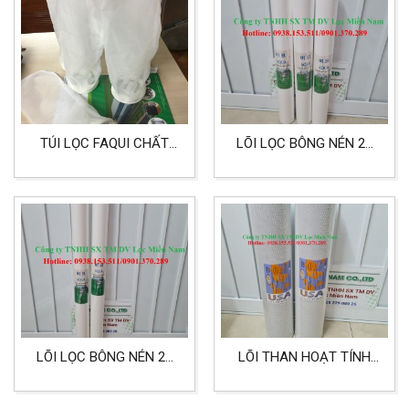
TÚI LỌC FAQUI CHẤT
LÕI LỌC BÔNG NÉN 20
LIỆU NMO SIZE 4
INCH 5 MICRON LỌC
NƯỚC, THỰC PHẨM,
DẦU ĂN NƯỚC MẮM
LÕI LỌC BÔNG NÉN 20
LÕI THAN HOẠT TÍNH
INCH 0.2 MICRON LỌC
DẠNG BIG 20 INCH LỌC
NƯỚC, THỰC PHẨM
TỐT HƠN CHO THỰC