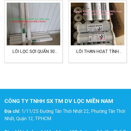
PHẨM
LÕI LỌC SỢI QUẤN 30
LÕI THAN HOẠT TÍNH
INCH 5 MICRON LỌC
USA LỌC NƯỚC SINH
NƯỚC BỂ SI MẠ
HOẠT, LÕI LỌC SỐ 3
CÔNG TY TNHH SX TM DV LỌC MIỀN NAM
Địa chỉ:
1/11/25 Đường Tân Thới Nhất 22, Phường Tân Thới
Nhất, Quận 12, TP.HCM