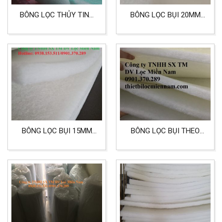
BÔNG LỌC THỦY TINH
BÔNG LỌC BỤI 20MM
XANH TRẮNG LỌC BỤI
TIÊU CHUẨN G4
BÔNG LỌC BỤI 15MM
BÔNG LỌC BỤI THEO
TIÊU CHUẨN G3
TIÊU CHUẨN G3 CÓ
KÍCH THƯỚC 15MM