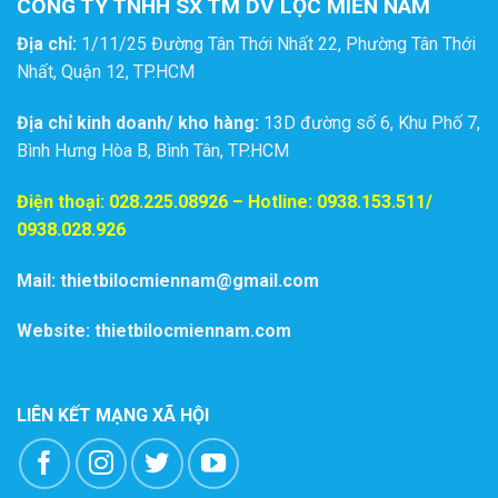
CÔNG TY TNHH SX TM DV LỌC MIỀN NAM
Địa chỉ:
1/11/25 Đường Tân Thới Nhất 22, Phường Tân Thới
Nhất, Quận 12, TP.HCM
Địa chỉ kinh doanh/ kho hàng:
13D đường số 6, Khu Phố 7,
Bình Hưng Hòa B, Bình Tân, TP.HCM
Điện thoại:
028.225.08926
– Hotline: 0938.153.511/
0938.028.926
Mail: thietbilocmiennam@gmail.com
Website: thietbilocmiennam.com
LIÊN KẾT MẠNG XÃ HỘI