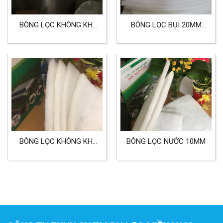
BÔNG LỌC KHÔNG KHÍ
BÔNG LỌC BỤI 20MM
DÙNG CHO PHÒNG
KÍCH 580X580MM LỌC
SẠCH, NHÀ XƯỞNG TIÊU
KHÔNG KHÍ
CHUẨN G1, G2, G3, G4
BÔNG LỌC KHÔNG KHÍ
BÔNG LỌC NƯỚC 10MM
G1, G2, G3, G4 CHO
XƯỞNG SẢN XUẤT VÀ
PHÒNG SẠCH