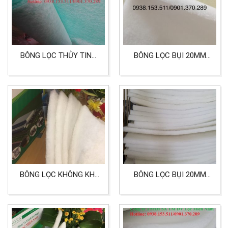
BÔNG LỌC THỦY TINH
BÔNG LỌC BỤI 20MM
XANH TRẮNG LỌC BỤI
TIÊU CHUẨN G4
BÔNG LỌC KHÔNG KHÍ
BÔNG LỌC BỤI 20MM
G1, G2, G3, G4 CHO
KÍCH 580X580MM LỌC
XƯỞNG SẢN XUẤT VÀ
KHÔNG KHÍ
PHÒNG SẠCH