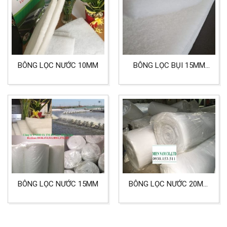
BÔNG LỌC NƯỚC 10MM
BÔNG LỌC BỤI 15MM
TIÊU CHUẨN G3
BÔNG LỌC NƯỚC 15MM
BÔNG LỌC NƯỚC 20MM
DÙNG CHO LỌC NƯỚC
THỦY HẢI SẢN