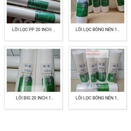
LÕI LỌC PP 20 INCH 5
LÕI LỌC BÔNG NÉN 10
MICRON LỌC NƯỚC
INCH 5 MICRON LÕI PP
CẤP 3 LỌC NƯỚC SINH
HOẠT
LÕI BIG 20 INCH 1
LÕI LỌC BÔNG NÉN 10
MICRON HIỆU AQUA
INCH 1 MICRON DÙNG
DÙNG CHO LỌC NƯỚC,
CHO LỌC NƯỚC
THỰC PHẨM, DƯỢC
PHẨM