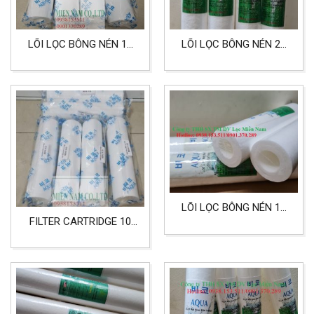
LÕI LỌC BÔNG NÉN 10
LÕI LỌC BÔNG NÉN 20
INCH 25 MICRON HIỆU
INCH 50 MICRON DÙNG
AQUA LỌC SƠN
CHO LỌC NƯỚC
LÕI LỌC BÔNG NÉN 10
FILTER CARTRIDGE 10
INCH 50 MICRON DÙNG
INCH 5 MICRON LỌC
LỌC NƯỚC CÔNG
NƯỚC, THỰC PHẨM,
NGHIỆP
DƯỢC PHẨM