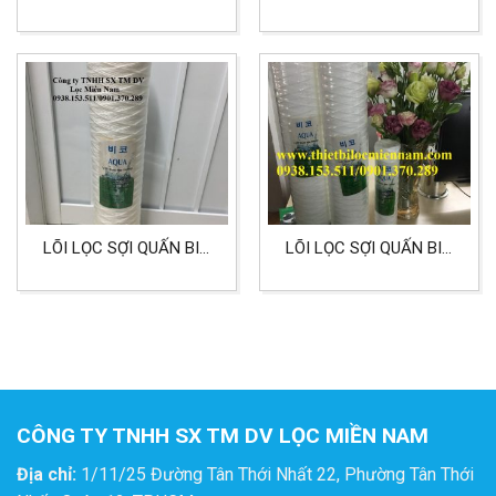
INCH CHẤT LIỆU SỢI
INCH 25 MICRON HIỆU
THỦY TINH LỌC NƯỚC
AQUA LỌC CÔNG
THẢI
NGHIỆP, HÓA CHẤT XI
MẠ
LÕI LỌC SỢI QUẤN BIG
LÕI LỌC SỢI QUẤN BIG
20 INCH 1 MICRON HIỆU
20 INCH 1 MICRON LỌC
AQUA
HÓA CHẤT
CÔNG TY TNHH SX TM DV LỌC MIỀN NAM
Địa chỉ:
1/11/25 Đường Tân Thới Nhất 22, Phường Tân Thới