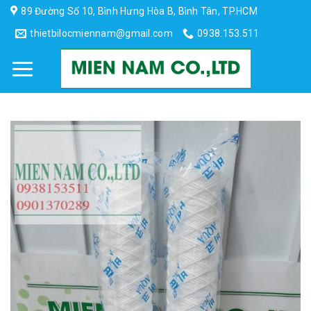
Skip
89 Đường Số 10, Bình Hưng Hòa B, Bình Tân, TP.HCM
to
thietbilocmiennam@gmail.com
0938.153.511
content