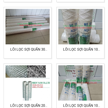
LỌC NƯỚC THẢI NGÀNH
NHIỆT VÀ HÓA CHẤT
CÔNG NGHIỆP DỆT MAY
LÕI LỌC SỢI QUẤN 30
LÕI LỌC SỢI QUẤN 10
INCH HIỆU AQUA
INCH 10 MICRON HIỆU
AQUA LỌC NƯỚC CÔNG
NGHIỆP
LÕI LỌC SỢI QUẤN 20
LÕI LỌC SỢI QUẤN 10