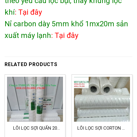
theo yêu cầu lọc bụi, thay khung lọc
khí
: Tại đây
Nỉ carbon dày 5mm khổ 1mx20m sản
xuất máy lạnh
: Tại đây
RELATED PRODUCTS
LÕI LỌC SỢI QUẤN 20
LÕI LỌC SỢI CORTON 10
INCH 508MM DÙNG CHO
INCH 254MM CHỊU