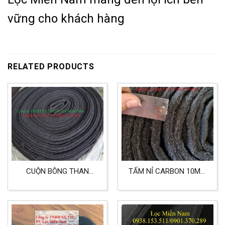
vững cho khách hàng
RELATED PRODUCTS
CUỘN BÔNG THAN
TẤM NỈ CARBON 10MM
HOẠT TÍNH DÀY 10MM
LỌC KHÍ
KHỔ 1MX20M