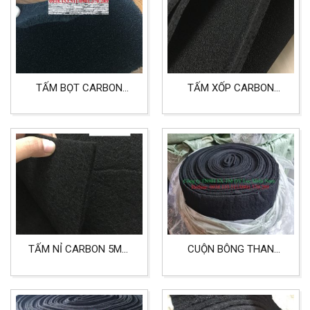
TẤM BỌT CARBON
TẤM XỐP CARBON
10MM LỌC KHÍ, KHỬ
10MM DÙNG CHO LỌC
MÙI KHÔNG KHÍ
KHÍ, KHỬ MÙI VÀ KHỬ
ĐỘC
TẤM NỈ CARBON 5MM
CUỘN BÔNG THAN
DÙNG LỌC KHÍ NHÀ BẾP
HOẠT TÍNH DÀY 5MM
KHỔ 1MX20M