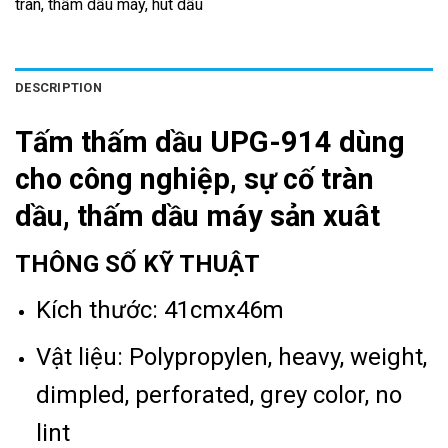
tràn, thấm dầu máy, hút dầu
DESCRIPTION
Tấm thấm dầu UPG-914 dùng
cho công nghiệp, sự cố tràn
dầu, thấm dầu máy sản xuât
THÔNG SỐ KỸ THUẬT
Kích thước: 41cmx46m
Vật liệu: Polypropylen, heavy, weight,
dimpled, perforated, grey color, no
lint