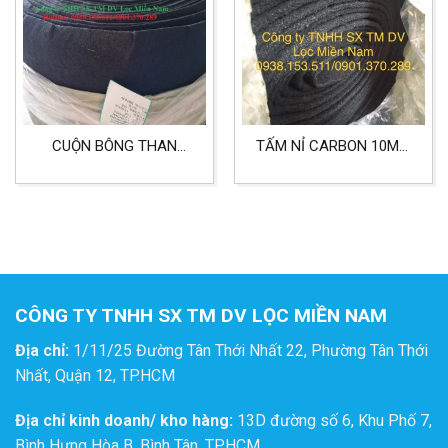
CUỘN BÔNG THAN
TẤM NỈ CARBON 10MM
HOẠT TÍNH DÀY 5MM
KHỔ 1MX20M LỌC BỤI,
KHỔ 1.2MX50M
LỌC KHÍ CÔNG NGHIỆP
CÔNG TY TNHH SX TM DV LỌC MIỀN NAM
Địa chỉ:
1/11/25 Đường Tân Thới Nhất 22, Phường Tân Thới
Nhất, Quận 12, TP.HCM
Địa chỉ kinh doanh/ kho hàng:
13D đường số 6, Khu Phố 7,
Bình Hưng Hòa B, Bình Tân, TP.HCM