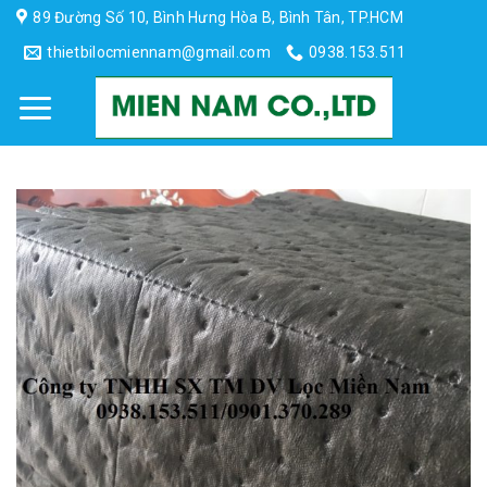
Skip
89 Đường Số 10, Bình Hưng Hòa B, Bình Tân, TP.HCM
to
thietbilocmiennam@gmail.com
0938.153.511
content